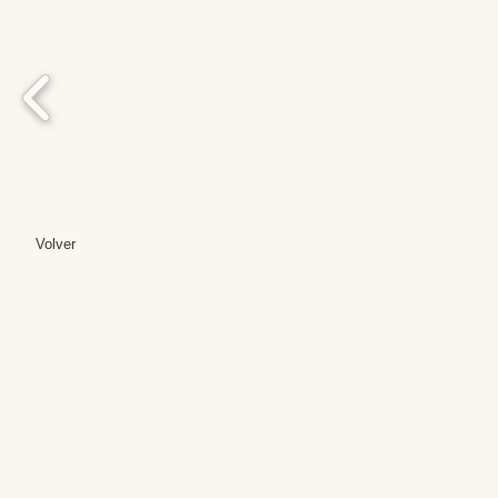
Volver
Editores: Teresa B
Web Mas
Fundación Institut
Email: