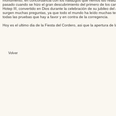
monumento, en concordancia con los hallazgos que hemos ido realiza
pasado cuando se hizo el gran descubrimiento del primero de los ca
Hotep III, convertido en Dios durante la celebración de su jubileo de
surgen muchas preguntas, ya que todo el mundo ha leído muchas teor
todas las pruebas que hay a favor y en contra de la corregencia.
Hoy es el ultimo dia de la Fiesta del Cordero, asi que la apertura d
Volver
Editores: Teresa B
Web Mas
Fundación Institut
Email: