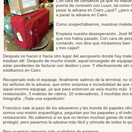
Con cara de cansancio ya que no habíam
puerta de conexión con Luxor, tal como
pasar la aduana en Cairo ¿qué? ¿pero s
a pasar la aduana en Cairo.
Como sospechábamos, nuestras maletas q
Empieza nuestra desesperación. José Mar
que nos había pasado. Con cara de perp
contando, nos dice que mirásemos bien e
y tres cajas!!
Después no hacen ir hacia otro lugar del aeropuerto donde hay malet
estaban allí. Después de mucho insistir, aquel encargado de equipaj
estar pendientes de facturar con destino Luxor. Y efectivamente ahí
estábamos en Cairo.
Recuperado todo el equipaje, finalmente salimos de la terminal, no s
los señores de la aduana, que entre sorpresa e incredulidad de que 
aquel enorme equipaje, ya que para entonces se veía mucho más: 1
restauración, 3 maletas de cabina, 10 ordenadores, 3 mochilas dos b
fotografía. ¡Toda una expedición!
Francisco sale al paso de los aduaneros y les inunda de papeles ofic
somos una misión arqueológica, peguntan por los paquetes y él indic
restauración. No sabemos si es que no tenían muchas ganas de tra
protegió, pero pasamos la aduana más fácil y cómoda de todas la qu
Pero nuestras penurias solo acababan de empezar.