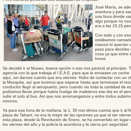
José María, se ade
aventura y para sa
una hora donde var
algo porque no nos
era a las 19,15 per
Con todo y con eso
estábamos cansados
nuevos lo querían v
paso para decirles 
cosa ya que entre 
horas.
Se decidió ir al Museo, buena opción o eso nos pareció al principio. 
agencia con la que trabaja el I.E.A.E. para que le enviasen un coche.
aquí, sin darnos cuenta que era viernes. Hubo de contactar con un c
la Mezquita, así que tuvimos que esperar hasta que terminase el rezo
conductor llegó al aeropuerto, pero cuando vio toda la cantidad de eq
podíamos llevar porque había huelga de maleteros ese día en el aer
subir el solo al bus. Así que nos arremangamos y entre todos subimos
mismos.
Ya para esa hora de la mañana, la 1, 30 nos dimos cuenta que ir al M
plaza de Taharir, no era la mejor de las opciones ya que al ser vierne
esta plaza, desde la Revolución de Enero, se ha convertido en lugar
los viernes del año y la policía la acordona y la cierra por seguridad.