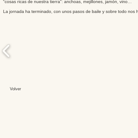
“cosas ricas de nuestra tierra”: anchoas, mejillones, jamón, vino…
La jornada ha terminado, con unos pasos de baile y sobre todo nos
Volver
Editores: Teresa B
Web Mas
Fundación Institut
Email: