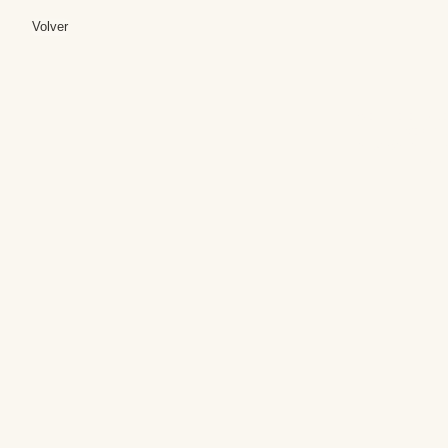
Volver
Editores: Teresa B
Web Mas
Fundación Institut
Email: