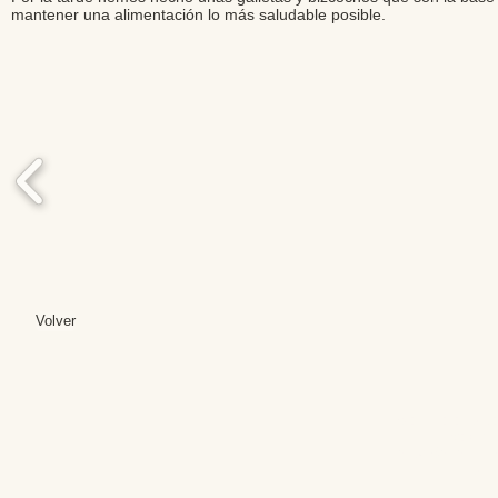
mantener una alimentación lo más saludable posible.
Volver
Editores: Teresa B
Web Mas
Fundación Institut
Email: