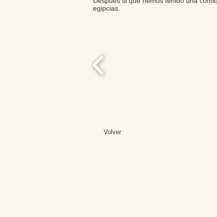
Después si que hemos tenido una comida 
egipcias.
Volver