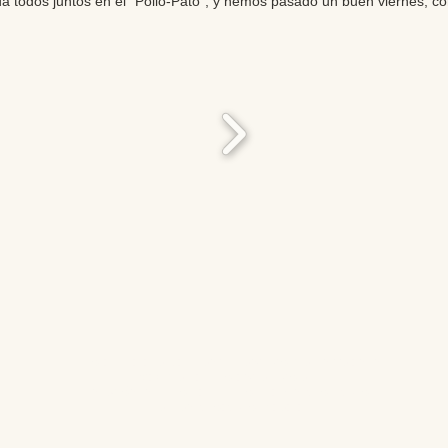
todos juntos en el “Pollo-Pato”, y hemos pasado un buen viernes, cont
Editores: Teresa Bedman y Francisco Martín-Valentín
Web Master: Florencia Nicolari
Fundación Instituto de Estudios del Antiguo Egipto
Email:
antiguoegipto@ieae.es