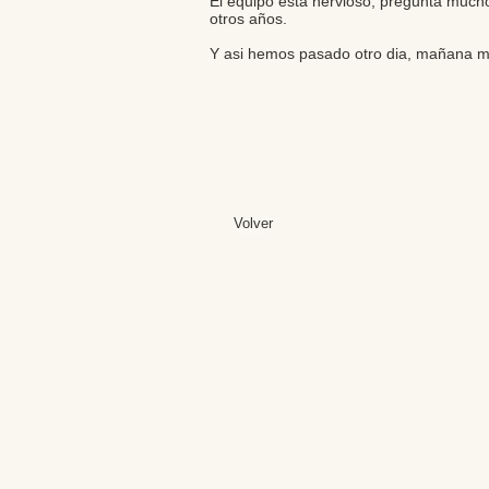
El equipo esta nervioso, pregunta much
otros años.
Y asi hemos pasado otro dia, mañana m
Volver