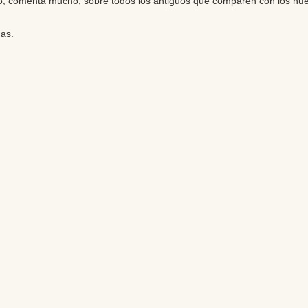
o, comenta mucho, sobre todos los antiguos que comparen con los nue
as.
Editores: Teresa Bedman y Francisco Martín-Valentín
Web Master: Florencia Nicolari
Fundación Instituto de Estudios del Antiguo Egipto
Email:
antiguoegipto@ieae.es