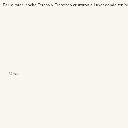
Por la tarde-noche Teresa y Francisco cruzaron a Luxor donde tenían
Volver
Editores: Teresa B
Web Mas
Fundación Institut
Email: