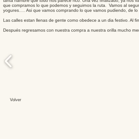
tanta hambre que todo nos parece rico. Una vez finalizado, ya nos v
que compramos lo que podemos y seguimos la ruta. Vamos al segundo
yogures..... Asi que vamos comprando lo que vamos pudiendo, de l
Las calles estan llenas de gente como obedece a un dia festivo. Al fi
Después regresamos con nuestra compra a nuestra orilla mucho menos
Volver
Editores: Teresa B
Web Mas
Fundación Institut