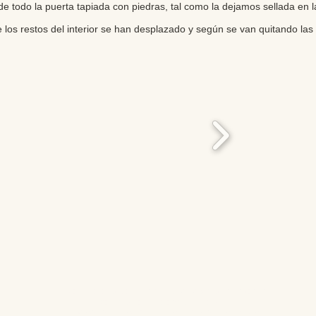
 de todo la puerta tapiada con piedras, tal como la dejamos sellada e
os restos del interior se han desplazado y según se van quitando las
Editores: Teresa Bedman y Francisco Martín-Valentín
Web Master: Florencia Nicolari
Fundación Instituto de Estudios del Antiguo Egipto