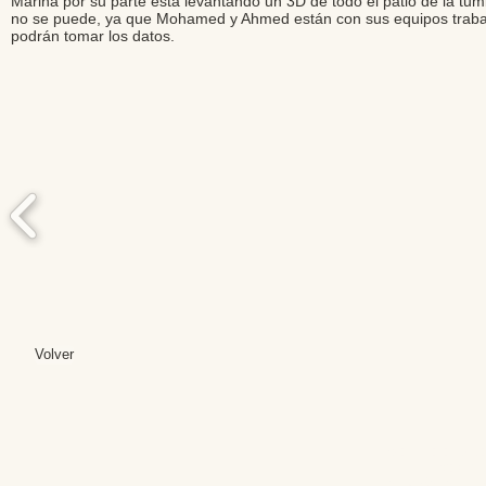
Marina por su parte está levantando un 3D de todo el patio de la tumba
no se puede, ya que Mohamed y Ahmed están con sus equipos trabajan
podrán tomar los datos.
Volver
Editores: Teresa B
Web Mas
Fundación Institut