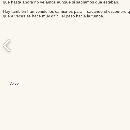
que hasta ahora no veíamos aunque si sabíamos que estaban.
Hoy también han venido los camiones para ir sacando el escombro q
que a veces se hace muy difícil el paso hacia la tumba.
Volver
Editores: Teresa B
Web Mas
Fundación Institut
Email: