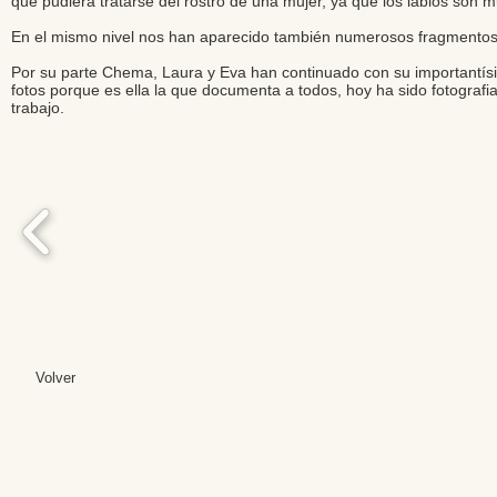
que pudiera tratarse del rostro de una mujer, ya que los labios son 
En el mismo nivel nos han aparecido también numerosos fragmentos d
Por su parte Chema, Laura y Eva han continuado con su importantísim
fotos porque es ella la que documenta a todos, hoy ha sido fotograf
trabajo.
Volver
Editores: Teresa B
Web Mas