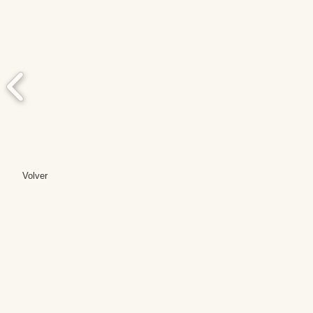
Volver
Editores: Teresa B
Web Mas
Fundación Institut
Email: