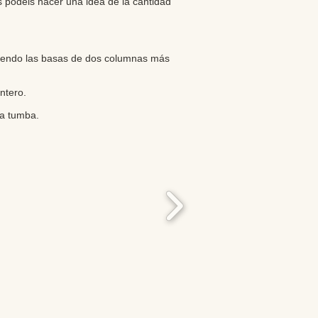
s podéis hacer una idea de la cantidad
riendo las basas de dos columnas más
ntero.
la tumba.