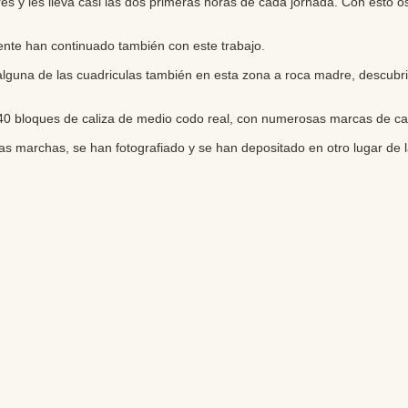
res y les lleva casi las dos primeras horas de cada jornada. Con esto o
iente han continuado también con este trabajo.
alguna de las cuadriculas también en esta zona a roca madre, descub
0 bloques de caliza de medio codo real, con numerosas marcas de ca
s marchas, se han fotografiado y se han depositado en otro lugar de 