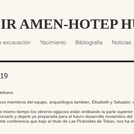
SIR AMEN-HOTEP 
e excavación
Yacimiento
Bibliografia
Noticias
019
tebana.
os miembros del equipo, arqueólogos tambien, Elisabeth y Salvador, 
l mismo tiempo los obreros egipcios están entibando la parte superior 
orzarlo y dejarlo ya preparada para el futuro desarrollo museístico d
ante conferencia que bajo el título de Las Pirámides de Tebas, nos ha i