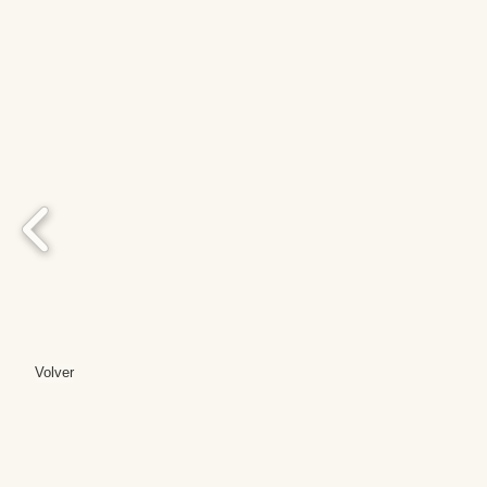
Volver
Editores: Teresa B
Web Mas