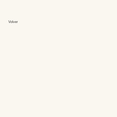
Volver
Editores: Teresa B
Web Mas
Fundación Institut
Email: