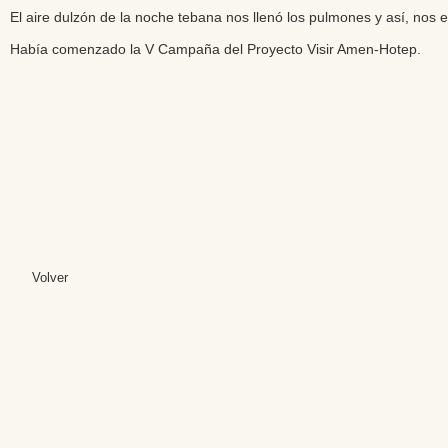
El aire dulzón de la noche tebana nos llenó los pulmones y así, no
Había comenzado la V Campaña del Proyecto Visir Amen-Hotep.
Volver
Editores: Teresa B
Web Mas
Fundación Institut
Email: