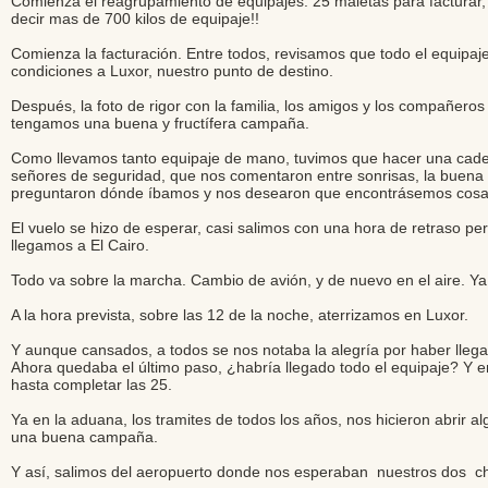
Comienza el reagrupamiento de equipajes: 25 maletas para facturar, 
decir mas de 700 kilos de equipaje!!
Comienza la facturación. Entre todos, revisamos que todo el equipaje
condiciones a Luxor, nuestro punto de destino.
Después, la foto de rigor con la familia, los amigos y los compañe
tengamos una buena y fructífera campaña.
Como llevamos tanto equipaje de mano, tuvimos que hacer una cadena 
señores de seguridad, que nos comentaron entre sonrisas, la buena
preguntaron dónde íbamos y nos desearon que encontrásemos cosa
El vuelo se hizo de esperar, casi salimos con una hora de retraso pe
llegamos a El Cairo.
Todo va sobre la marcha. Cambio de avión, y de nuevo en el aire. Y
A la hora prevista, sobre las 12 de la noche, aterrizamos en Luxor.
Y aunque cansados, a todos se nos notaba la alegría por haber lleg
Ahora quedaba el último paso, ¿habría llegado todo el equipaje? Y en
hasta completar las 25.
Ya en la aduana, los tramites de todos los años, nos hicieron abrir 
una buena campaña.
Y así, salimos del aeropuerto donde nos esperaban nuestros dos cho