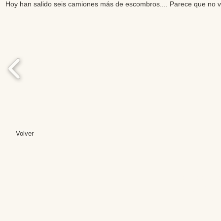
Hoy han salido seis camiones más de escombros.... Parece que no 
Volver
Editores: Teresa B
Web Mas
Fundación Institut
Email: