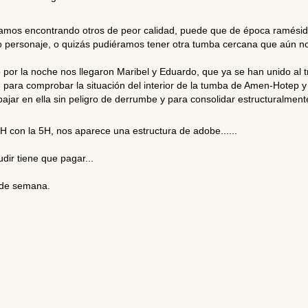
stamos encontrando otros de peor calidad, puede que de época ramésid
otro personaje, o quizás pudiéramos tener otra tumba cercana que aún n
por la noche nos llegaron Maribel y Eduardo, que ya se han unido al t
 para comprobar la situación del interior de la tumba de Amen-Hotep y
jar en ella sin peligro de derrumbe y para consolidar estructuralmen
 6H con la 5H, nos aparece una estructura de adobe......
dir tiene que pagar...
n de semana.