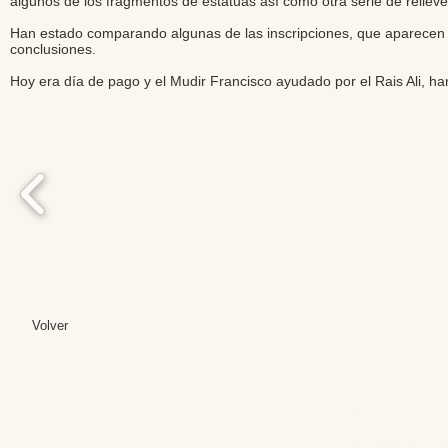
algunos de los fragmentos de estatuas así como otra serie de relieves
Han estado comparando algunas de las inscripciones, que aparecen 
conclusiones.
Hoy era día de pago y el Mudir Francisco ayudado por el Rais Ali, h
Volver
Editores: Teresa B
Web Mas
Fundación Institut