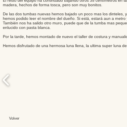
El resto del equipo ha continuado bajando otros 35 centímetros en l
madera, hechos de forma tosca, pero son muy bonitos.
De las dos tumbas nuevas hemos bajado un poco mas los dinteles, y 
hemos podido leer el nombre del dueño. Si está, estará aun a metro
También nos ha salido otro muro, puede que de la tumba mas pequeñ
enlucido con pasta blanca.
Por la tarde, hemos montado de nuevo el taller de costura y manualid
Hemos disfrutado de una hermosa luna llena, la ultima super luna del 
Volver