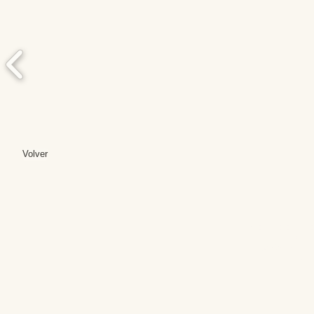
Volver
Editores: Teresa B
Web Mas
Fundación Institut
Email: