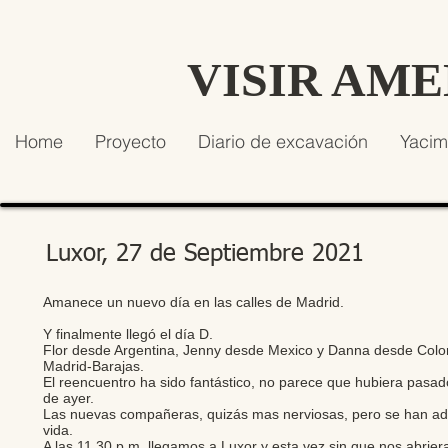
VISIR AM
Home
Proyecto
Diario de excavación
Yacim
Luxor, 27 de Septiembre 2021
Amanece un nuevo día en las calles de Madrid.
Y finalmente llegó el día D.
Flor desde Argentina, Jenny desde Mexico y Danna desde Colomb
Madrid-Barajas.
El reencuentro ha sido fantástico, no parece que hubiera pas
de ayer.
Las nuevas compañeras, quizás mas nerviosas, pero se han ada
vida.
A las 11,30 p.m. llegamos a Luxor y esta vez sin que nos abrie