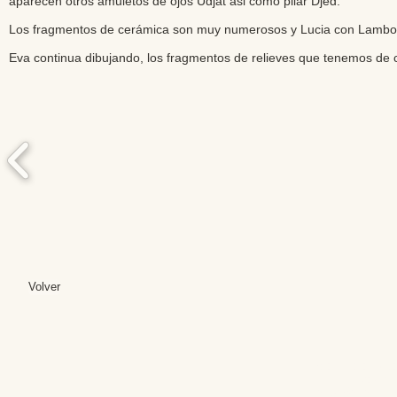
aparecen otros amuletos de ojos Udjat asi como pilar Djed.
Los fragmentos de cerámica son muy numerosos y Lucia con Lambo es
Eva continua dibujando, los fragmentos de relieves que tenemos de
Volver
Editores: Teresa B
Web Mas
Fundación Institut