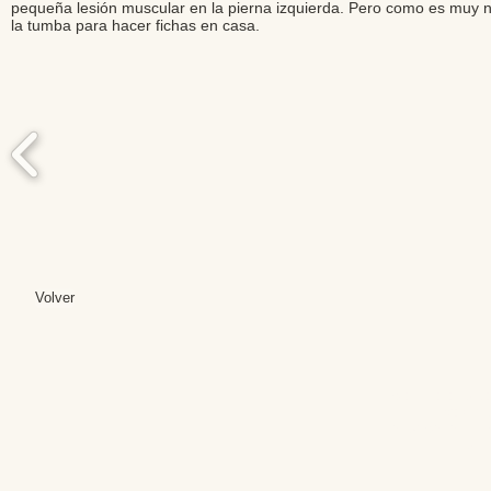
pequeña lesión muscular en la pierna izquierda. Pero como es muy 
la tumba para hacer fichas en casa.
Volver
Editores: Teresa B
Web Mas
Fundación Institut
Email: