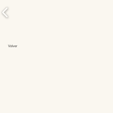
Volver
Editores: Teresa B
Web Mas
Fundación Institut
Email: