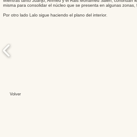
Mientras tanto Juanjo, Ahmed y el Rais Mohamed Salen, continúan lev
misma para consolidar el núcleo que se presenta en algunas zonas, f
Por otro lado Lalo sigue haciendo el plano del interior.
Volver
Editores: Teresa B
Web Mas
Fundación Institut
Email: