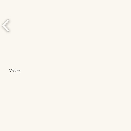
Volver
Editores: Teresa B
Web Mas
Fundación Institut
Email: