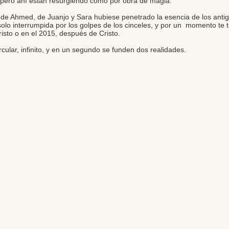
, pero ahí están resurgiendo como por obra de magia.
 de Ahmed, de Juanjo y Sara hubiese penetrado la esencia de los anti
solo interrumpida por los golpes de los cinceles, y por un momento te 
isto o en el 2015, después de Cristo.
rcular, infinito, y en un segundo se funden dos realidades.