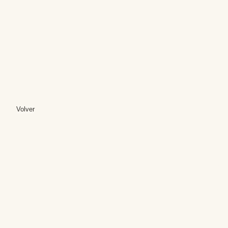
Volver
Editores: Teresa B
Web Mas
Fundación Institut
Email: