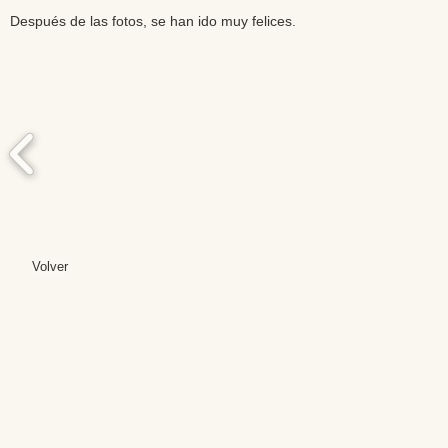
Después de las fotos, se han ido muy felices.
Volver
Editores: Teresa B
Web Mas
Fundación Institut
Email: