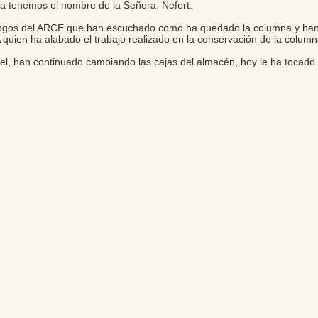
a tenemos el nombre de la Señora: Nefert.
ólogos del ARCE que han escuchado como ha quedado la columna y han v
 quien ha alabado el trabajo realizado en la conservación de la column
uel, han continuado cambiando las cajas del almacén, hoy le ha tocado
Editores: Teresa Bedman y Francisco Martín-Valentín
Web Master: Florencia Nicolari