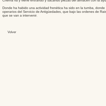
Chema va y viene entrando y sacando piezas del almacén con la ayuda
Donde ha habido una actividad frenética ha sido en la tumba, donde 
operarios del Servicio de Antigüedades, que bajo las ordenes de Rais
que se van a intervenir.
Volver
Editores: Teresa B
Web Mas
Fundación Institut
Email: