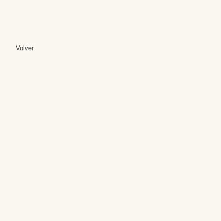
Volver
Editores: Teresa B
Web Mas
Fundación Institut
Email: