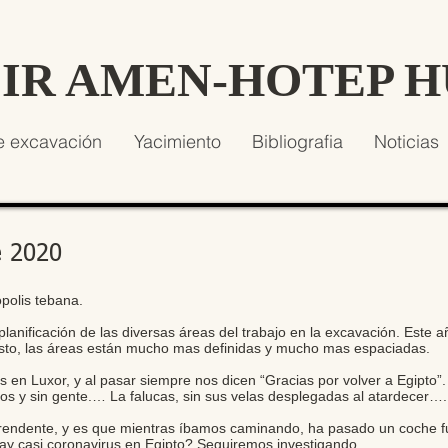
SIR AMEN-HOTEP 
e excavación
Yacimiento
Bibliografia
Noticias
e 2020
polis tebana.
planificación de las diversas áreas del trabajo en la excavación. Este
to, las áreas están mucho mas definidas y mucho mas espaciadas.
s en Luxor, y al pasar siempre nos dicen “Gracias por volver a Egipto
ados y sin gente.… La falucas, sin sus velas desplegadas al atardecer….
endente, y es que mientras íbamos caminando, ha pasado un coche fu
hay casi coronavirus en Egipto? Seguiremos investigando.