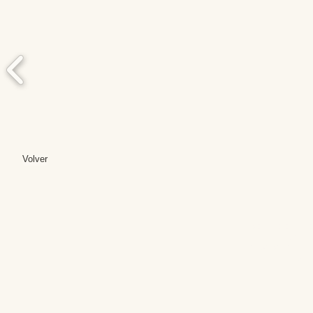
Volver
Editores: Teresa B
Web Mas
Fundación Institut
Email: