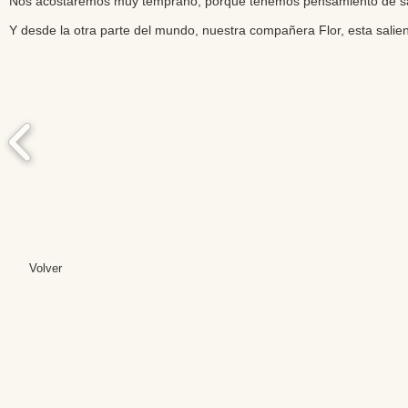
Nos acostaremos muy temprano, porque tenemos pensamiento de salir
Y desde la otra parte del mundo, nuestra compañera Flor, esta sali
Volver
Editores: Teresa B
Web Mas
Fundación Institut
Email: