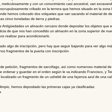
7G, meticulosamente y con un conocimiento casi ancestral, van excavan
 escrupulosamente cribado en la terrera que hemos situado en la zona 8
 donde hemos colocado dos volquetes que van sacando el material de d
 cinco toneladas de tierra y piedras.
o de Antigüedades un almacén cercano donde depositar los objetos que 
icia de que nos han concedido un almacén en la zona superior de nues
mos realizar para acondicionarlo.
zado algo de inscripción, pero hay que seguir bajando para ver algo má
unos fragmentos de la puerta con inscripción.
e petición, fragmentos de sarcófago, así como numeroso material de li
de ordenar y guardar en el orden según le va indicando Francisco, y Ter
localizado un fragmento de un ushebti de una fayenza azul de una cal
limpio, hemos depositado las primeras cajas ya clasificadas.
a.