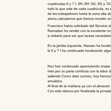
cuadriculas 6 y 7 I; 6H; 8H; 5G; 6G y 
todo lo que sale de cada cuadricula, es
de los trabajadores hasta la zona alta
ahora calculamos que hemos movido unas
Francisco había solicitado del Servici
Ramadan ha venido con la excelente not
a visitarlo para ver que tareas necesita
En la jamba izquierda, Hassan ha locali
la 6 y 7 I ha continuado localizando alg
Nos han continuado apareciendo orejas d
Inés por su parte continúa con la labor 
saliendo.Como dato curioso, hoy hemos 
amuletos.
Al final de la mañana ya con el almacén 
Con esto damos por finalizada la jornad