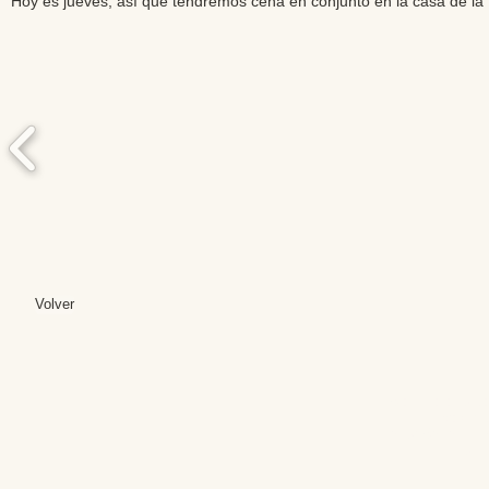
Hoy es jueves, así que tendremos cena en conjunto en la casa de l
Volver
Editores: Teresa B
Web Mas
Fundación Institut
Email: