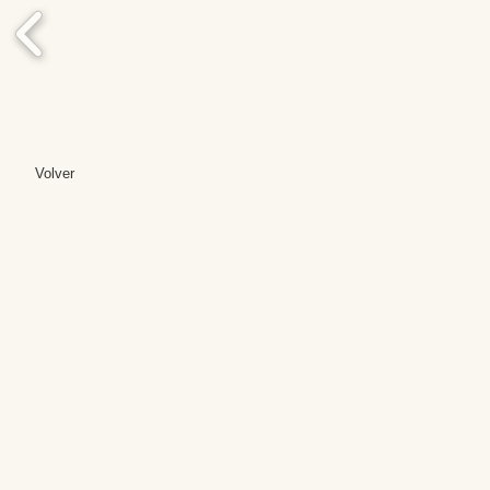
Volver
Editores: Teresa B
Web Mas
Fundación Institut
Email: