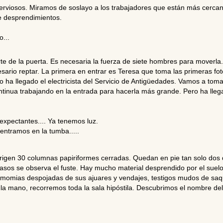
rviosos. Miramos de soslayo a los trabajadores que están más cercan
e desprendimientos.
...
e de la puerta. Es necesaria la fuerza de siete hombres para moverla.
rio reptar. La primera en entrar es Teresa que toma las primeras fot
o ha llegado el electricista del Servicio de Antigüedades. Vamos a toma
inua trabajando en la entrada para hacerla más grande. Pero ha llegado
expectantes.... Ya tenemos luz.
entramos en la tumba.....
origen 30 columnas papiriformes cerradas. Quedan en pie tan solo dos d
asos se observa el fuste. Hay mucho material desprendido por el suelo
as momias despojadas de sus ajuares y vendajes, testigos mudos de saq
la mano, recorremos toda la sala hipóstila. Descubrimos el nombre de