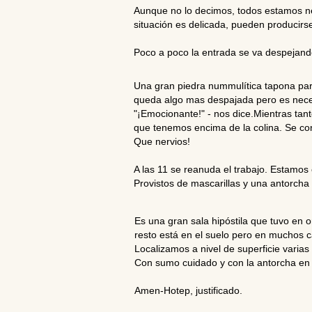
Aunque no lo decimos, todos estamos ne
situación es delicada, pueden producirs
Poco a poco la entrada se va despejando
Una gran piedra nummulítica tapona part
queda algo mas despajada pero es necesa
"¡Emocionante!" - nos dice.Mientras tant
que tenemos encima de la colina. Se cont
Que nervios!
A las 11 se reanuda el trabajo. Estamos 
Provistos de mascarillas y una antorcha 
Es una gran sala hipóstila que tuvo en 
resto está en el suelo pero en muchos c
Localizamos a nivel de superficie vari
Con sumo cuidado y con la antorcha en 
Amen-Hotep, justificado.