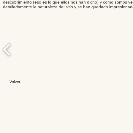
descubrimiento (eso es lo que ellos nos han dicho) y como somos veci
detalladamente la naturaleza del sitio y se han quedado impresionad
Volver
Editores: Teresa B
Web Mas
Fundación Institut
Email: