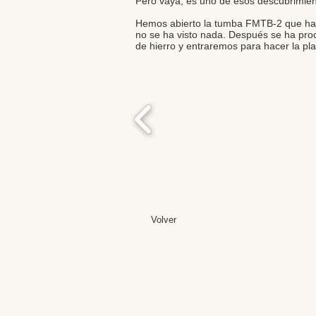
Pero vaya, es uno de esos descubrimient
Hemos abierto la tumba FMTB-2 que hace 
no se ha visto nada. Después se ha proc
de hierro y entraremos para hacer la p
Volver