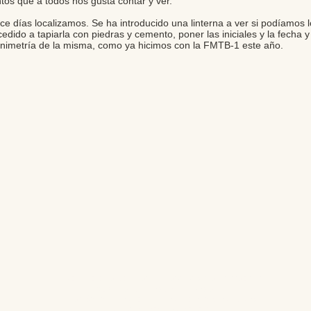
os que a todos nos gusta contar y ver.
días localizamos. Se ha introducido una linterna a ver si podíamos lo
edido a tapiarla con piedras y cemento, poner las iniciales y la fecha
lanimetría de la misma, como ya hicimos con la FMTB-1 este año.
Editores: Teresa Bedman y Francisco Martín-Valentín
Web Master: Florencia Nicolari
Fundación Instituto de Estudios del Antiguo Egipto
Email:
antiguoegipto@ieae.es